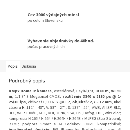
Cez 3000 výdajných miest
po celom Slovensku
Vybavenie objednávky do 48hod.
počas pracovných dní
Popis
Diskusia
Podrobný popis
8 Mpx Dome IP kamera
, exteriérová, Day/Night,
IR 60 m, WL 50
m
, 1/1.8" 8 Megapixel CMOS,
rozlíšenie 3840 x 2160 px @ 1-
25/30 fps
, citlivosť 0,0007 lx @F1.2,
objektív 2,7 – 12 mm
, uhol
záberu H: 112° - 48°, V: 58° - 27°, D: 137° - 55°; AWB, AI-ISP, BLC,
HLC, WDR 130dB, AGC, ROI, 3DNR, SSA, EIS, Defog, LDC, WizColor;
kompresia H.265 / H.264 / H.264H / H.264B / MJPEG (Sub Stream),
RTMP, podpora Smart a AI Codekov, ONVIF kompatibilné;
inteligentné funkcie:
IVS (Perimeter Protection), Large AI