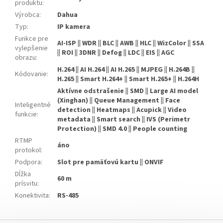
produktu
:
Výrobca
:
Dahua
Typ
:
IP kamera
Funkce pre
AI-ISP || WDR || BLC || AWB || HLC || WizColor || SSA
vylepšenie
|| ROI || 3DNR || Defog || LDC || EIS || AGC
obrazu
:
H.264 || AI H.264 || AI H.265 || MJPEG || H.264B ||
Kódovanie
:
H.265 || Smart H.264+ || Smart H.265+ || H.264H
Aktívne odstrašenie || SMD || Large AI model
(Xinghan) || Queue Management || Face
Inteligentné
detection || Heatmaps || Acupick || Video
funkcie
:
metadata || Smart search || IVS (Perimetr
Protection) || SMD 4.0 || People counting
RTMP
áno
protokol
:
Podpora
:
Slot pre pamäťovú kartu || ONVIF
Dĺžka
60 m
prísvitu
:
Konektivita
:
RS-485