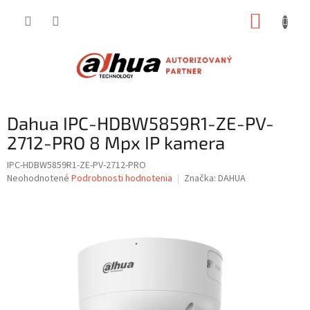
Prejsť
NÁKUP
na
obsah
KOŠÍK
Dahua IPC-HDBW5859R1-ZE-PV-
2712-PRO 8 Mpx IP kamera
IPC-HDBW5859R1-ZE-PV-2712-PRO
Priemerné
Neohodnotené
Podrobnosti hodnotenia
Značka:
DAHUA
hodnotenie
produktu
je
0,0
z
5
hviezdičiek.