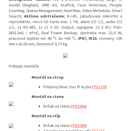
model (Xinghan), SMD 4.0, AcuPick, Face Detection, People
Counting, Queue Management, Heat Map, Video Metadata, Smart
Search;
Aktívne odstrašenie
; RJ-45, zabudovaný mikrofón a
reproduktor, micro SD karta max. 1 TB, alarm I/O 1/1, audio I/O
1/1, 1x RS-485, 1x 12 V DC Output, napájanie 12 V DC/ PoE+
(802.3at) / ePoE, Dual Power Backup, spotreba max. 23,9 W,
pracovná teplota od -40 °C do +60 °C,
IP67, IK10
, rozmery: 105
mm x ø126 mm, hmotnosť 0,73 kg.
Príklady montáže
Montáž na strop
Prídavný límec bez IP krytia
PFA197R
Montáž na stenu
Držiak na stenu
PFB206W
Montáž na stĺp
Držiak na stenu
PFB206W