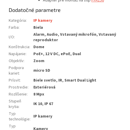
Adaptér pre montáž na stĺp
PFA156
Dodatočné parametre
Kategória
:
IP kamery
Farba
:
Biela
Alarm, Audio, Vstavaný mikrofón, Vstavaný
I/O
:
reproduktor
Konštrukcia
:
Dome
Napájanie
:
PoE+, 12 V DC, ePoE, Dual
Objektív
:
Zoom
Podpora
micro SD
kariet
:
Prísvit
:
Biele svetlo, IR, Smart Dual Light
Prostredie
:
Exteriérová
Rozlíšenie
:
8 Mpx
Stupeň
IK 10, IP 67
krytia
:
Typ
IP kamery
technológie
:
Typ
Kamery