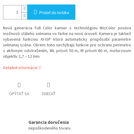
Pridať do košíka
Nová generácia Full Color kamier s technológiou WizColor posúva
možnosti stáleho snímania vo farbe na novú úroveň. Kamera je taktiež
vybavená funkciou AI-ISP ktorá automaticky prispôsobí parametre
snímanej scéne. Okrem toho nechýbajú funkcie pre ochranu perimetru
s aktívnym odstrašením, WL prísvit 50 m, IR prísvit 60 m, motorzoom
objektív 2,7 – 12 mm.
Detailné informácie
OPÝTAŤ SA
ZDIEĽAŤ
Garancia doručenia
nepoškodeného tovaru