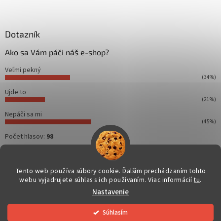
Z
á
p
ä
Dotazník
t
Ako sa Vám páči náš e-shop?
i
e
Veľmi pekný
(34%)
Ujde to
(21%)
Nepáči sa mi
(45%)
Počet hlasov:
98
Tento web používa súbory cookie. Ďalším prechádzaním tohto
webu vyjadrujete súhlas s ich používaním. Viac informácií
tu
.
Vytvoril Shoptet
Nastavenie
Copyright 2026
Dahuakamery.sk
. Všetky práva vyhradené.
Súhlasím