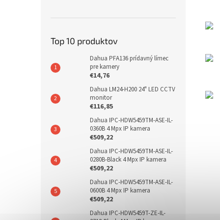
Top 10 produktov
Dahua PFA136 prídavný límec
pre kamery
€14,76
Dahua LM24-H200 24" LED CCTV
monitor
€116,85
Dahua IPC-HDW5459TM-ASE-IL-
0360B 4 Mpx IP kamera
€509,22
Dahua IPC-HDW5459TM-ASE-IL-
0280B-Black 4 Mpx IP kamera
€509,22
Dahua IPC-HDW5459TM-ASE-IL-
0600B 4 Mpx IP kamera
€509,22
Dahua IPC-HDW5459T-ZE-IL-