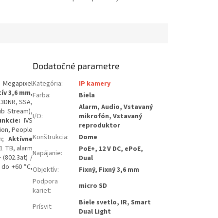
Dodatočné parametre
 8 Megapixel
Kategória
:
IP kamery
ív 3,6 mm
,
Farba
:
Biela
, 3DNR, SSA,
Alarm, Audio, Vstavaný
ub Stream),
I/O
:
mikrofón, Vstavaný
unkcie:
IVS
reproduktor
tion, People
Konštrukcia
:
Dome
ch;
Aktívne
1 TB, alarm
PoE+, 12 V DC, ePoE,
Napájanie
:
 (802.3at) /
Dual
 do +60 °C,
Objektív
:
Fixný, Fixný 3,6 mm
Podpora
micro SD
kariet
:
Biele svetlo, IR, Smart
Prísvit
:
Dual Light