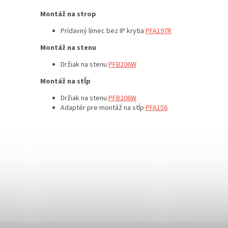
Montáž na strop
Prídavný límec bez IP krytia
PFA197R
Montáž na stenu
Držiak na stenu
PFB206W
Montáž na stĺp
Držiak na stenu
PFB206W
Adaptér pre montáž na stĺp
PFA156