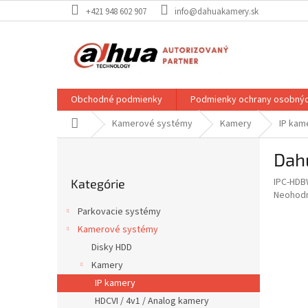
Prejsť
+421 948 602 907
info@dahuakamery.sk
na
obsah
Obchodné podmienky
Podmienky ochrany osobnýc
Domov
Kamerové systémy
Kamery
IP kam
B
Dah
o
Preskočiť
č
IPC-HDB
Kategórie
kategórie
n
Priemer
Neohod
ý
hodnote
Parkovacie systémy
p
produkt
Kamerové systémy
je
a
0,0
Disky HDD
n
z
e
Kamery
5
l
IP kamery
hviezdič
HDCVI / 4v1 / Analog kamery