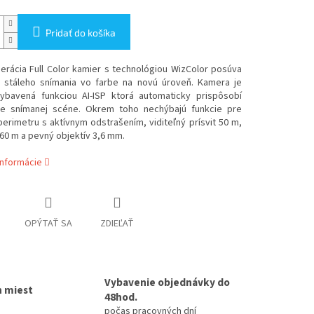
Pridať do košíka
erácia Full Color kamier s technológiou WizColor posúva
 stáleho snímania vo farbe na novú úroveň. Kamera je
vybavená funkciou AI-ISP ktorá automaticky prispôsobí
e snímanej scéne. Okrem toho nechýbajú funkcie pre
erimetru s aktívnym odstrašením, viditeľný prísvit 50 m,
t 60 m a pevný objektív 3,6 mm.
informácie
OPÝTAŤ SA
ZDIEĽAŤ
Vybavenie objednávky do
h miest
48hod.
počas pracovných dní