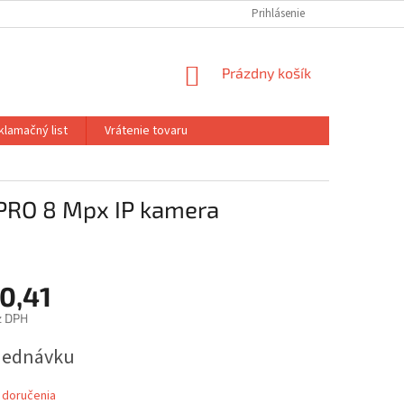
Prihlásenie
NÁKUPNÝ
Prázdny košík
KOŠÍK
klamačný list
Vrátenie tovaru
RO 8 Mpx IP kamera
0,41
z DPH
ová
jednávku
 doručenia