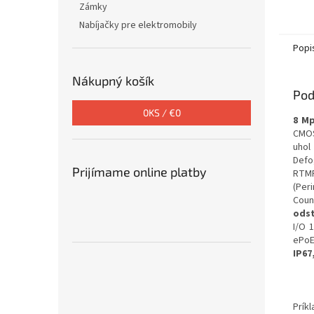
Zámky
Nabíjačky pre elektromobily
Popi
Nákupný košík
Pod
0
KS /
€0
8 M
CMOS,
uhol 
Defo
Prijímame online platby
RTMP
(Per
Coun
odst
I/O 
ePoE
IP67
Prík