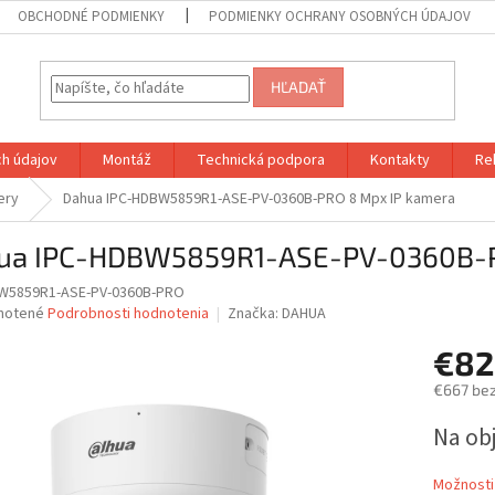
OBCHODNÉ PODMIENKY
PODMIENKY OCHRANY OSOBNÝCH ÚDAJOV
HĽADAŤ
h údajov
Montáž
Technická podpora
Kontakty
Re
ery
Dahua IPC-HDBW5859R1-ASE-PV-0360B-PRO 8 Mpx IP kamera
ua IPC-HDBW5859R1-ASE-PV-0360B-P
W5859R1-ASE-PV-0360B-PRO
né
notené
Podrobnosti hodnotenia
Značka:
DAHUA
nie
€82
u
€667 be
Jednotk
Na ob
cena:
iek.
Možnosti