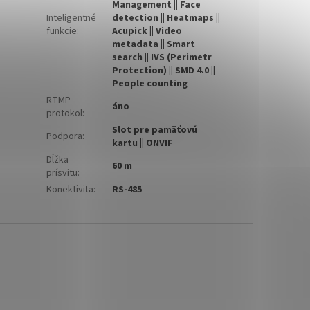
Management || Face
Inteligentné
detection || Heatmaps ||
funkcie
:
Acupick || Video
metadata || Smart
search || IVS (Perimetr
Protection) || SMD 4.0 ||
People counting
RTMP
áno
protokol
:
Slot pre pamäťovú
Podpora
:
kartu || ONVIF
Dĺžka
60 m
prísvitu
:
Konektivita
:
RS-485