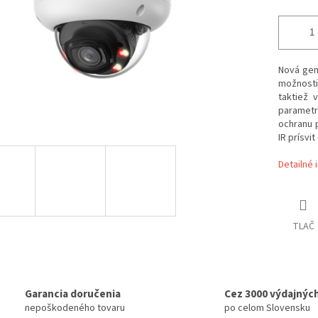
Nová gen
možnosti
taktiež 
parametr
ochranu p
IR prísvi
Detailné 
TLAČ
Garancia doručenia
Cez 3000 výdajnýc
nepoškodeného tovaru
po celom Slovensku