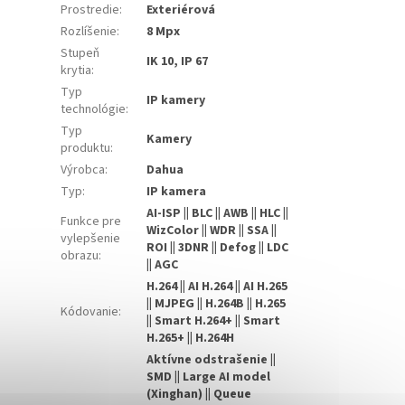
Prostredie
:
Exteriérová
Rozlíšenie
:
8 Mpx
Stupeň
IK 10, IP 67
krytia
:
Typ
IP kamery
technológie
:
Typ
Kamery
produktu
:
Výrobca
:
Dahua
Typ
:
IP kamera
AI-ISP || BLC || AWB || HLC ||
Funkce pre
WizColor || WDR || SSA ||
vylepšenie
ROI || 3DNR || Defog || LDC
obrazu
:
|| AGC
H.264 || AI H.264 || AI H.265
|| MJPEG || H.264B || H.265
Kódovanie
:
|| Smart H.264+ || Smart
H.265+ || H.264H
Aktívne odstrašenie ||
SMD || Large AI model
(Xinghan) || Queue