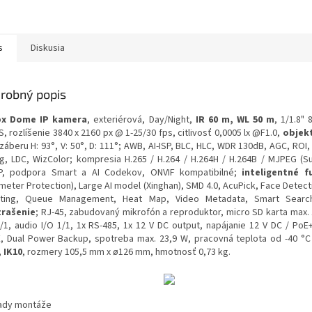
s
Diskusia
robný popis
px Dome IP kamera
, exteriérová, Day/Night,
IR 60 m, WL 50 m
, 1/1.8"
 rozlíšenie 3840 x 2160 px @ 1-25/30 fps, citlivosť 0,0005 lx @F1.0,
objekt
záberu H: 93°, V: 50°, D: 111°; AWB, AI-ISP, BLC, HLC, WDR 130dB, AGC, ROI
g, LDC, WizColor; kompresia H.265 / H.264 / H.264H / H.264B / MJPEG (S
, podpora Smart a AI Codekov, ONVIF kompatibilné;
inteligentné f
imeter Protection), Large AI model (Xinghan), SMD 4.0, AcuPick, Face Detec
ting, Queue Management, Heat Map, Video Metadata, Smart Sear
rašenie
; RJ-45, zabudovaný mikrofón a reproduktor, micro SD karta max. 
1/1, audio I/O 1/1, 1x RS-485, 1x 12 V DC output, napájanie 12 V DC / PoE+
, Dual Power Backup, spotreba max. 23,9 W, pracovná teplota od -40 °C
, IK10
, rozmery 105,5 mm x ø126 mm, hmotnosť 0,73 kg.
lady montáže