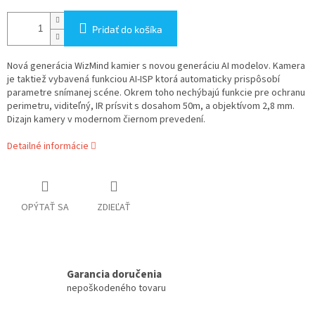
Pridať do košíka
Nová generácia WizMind kamier s novou generáciu AI modelov. Kamera
je taktiež vybavená funkciou AI-ISP ktorá automaticky prispôsobí
parametre snímanej scéne. Okrem toho nechýbajú funkcie pre ochranu
perimetru, viditeľný, IR prísvit s dosahom 50m, a objektívom 2,8 mm.
Dizajn kamery v modernom čiernom prevedení.
Detailné informácie
OPÝTAŤ SA
ZDIEĽAŤ
Garancia doručenia
nepoškodeného tovaru