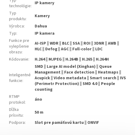
Typ
IP kamery
technológie
:
Typ
Kamery
produktu
:
Výrobca
:
Dahua
Typ
:
IP kamera
Funkce pre
AI-ISP || WDR || BLC || SSA || ROI || 3DNR || AWB ||
vylepšenie
HLC || Defog || AGC || Full-color || LDC
obrazu
:
Kódovanie
:
H.264 || MJPEG || H.264B || H.265 || H.264H
SMD || Large AI model (Xinghan) || Queue
Management || Face detection || Heatmaps ||
Inteligentné
Acupick || Video metadata || Smart search || IVS
funkcie
:
(Perimetr Protection) || SMD 4.0 || People
counting
RTMP
áno
protokol
:
Dĺžka
50 m
prísvitu
:
Podpora
:
Slot pre pamäťovú kartu || ONVIF