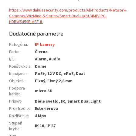
https://www.dahuasecurity.com/products/All-Products/Network-
Cameras/WizMind-5-Series/Smart-Dual-Light/4MP/IPC-
HDBW5459R-ASE-IL
Dodatočné parametre
Kategória
:
IP kamery
Farba
:
Čierna
I/O
:
Alarm, Audio
Konštrukcia
:
Dome
Napájanie
:
PoE+, 12 V DC, ePoE, Dual
Objektív
:
Fixný, Fixný 2,8 mm
Podpora
micro SD
kariet
:
Prísvit
:
Biele svetlo, IR, Smart Dual Light
Prostredie
:
Exteriérová
Rozlíšenie
:
4 Mpx
Stupeň
IK 10, IP 67
krytia
: