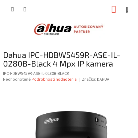
Prejsť
NÁKUP
na
obsah
KOŠÍK
Dahua IPC-HDBW5459R-ASE-IL-
0280B-Black 4 Mpx IP kamera
IPC-HDBW5459R-ASE-IL-0280B-BLACK
Priemerné
Neohodnotené
Podrobnosti hodnotenia
Značka:
DAHUA
hodnotenie
produktu
je
0,0
z
5
hviezdičiek.