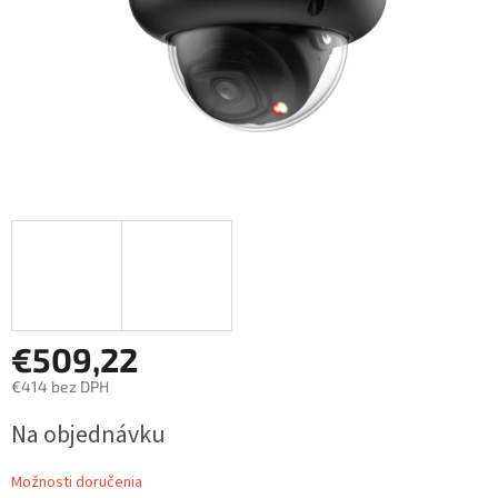
€509,22
€414 bez DPH
Jednotková
Na objednávku
cena:
Možnosti doručenia