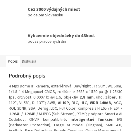
Cez 3000 výdajných miest
po celom Slovensku
Vybavenie objednávky do 48hod.
počas pracovných dní
Popis
Diskusia
Podrobný popis
4 Mpx Dome IP kamera, exteriérová, Day/Night , IR 50m, WL 50m,
1/1.8 " 4 Megapixel CMOS, rozlíšenie 2688 x 1520 px @ 1-25/30
fps, citlivosť 0,0007 lx @F1.6, objektív
2,8 mm
, uhol záberu H:
112°, V: 58°, D: 137°; AWB,
AI-ISP
, BLC, HLC,
WDR 140dB
, AGC,
ROI, 3DNR, SSA, Defog, LDC, Full Color; kompresia H.265 / H.264 /
H.264H / H.264B / MJPEG (Sub Stream), RTMP, podpora Smart a AI
Codekov, ONVIF kompatibilné;
inteligentné funkcie:
IVS
(Perimeter Protection), Large AI model (Xinghan), SMD 4.0,
AcuPick, Face Detection, People Counting, Queue Management,