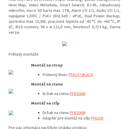
Heat Map, Video Metadata, Smart Search; RJ-45, zabudovaný
mikrofón, micro SD karta max. 1TB, Alarm I/O 1/1, Audio I/O 1/1,
napájanie 12VDC / PoE+ (802.3at) / ePoE, Dual Power Backup,
spotreba max. 15,5W, pracovná teplota od -40 °C do +60 °C, IP
67, IK10 rozmery 94 x ø 122,0 mm, hmotnosť 0,713 kg, čierna
verzia
Príklady montáže
Montáž na strop
Prídavný límec
PFA137-BLACK
Montáž na stenu
Držiak na stenu
PFB206W
Montáž na stĺp
Držiak na stenu
PFB206W
Adaptér pre montáž na stĺp
PFA156
Pre viac informácii navštívte stránku výrobcu: