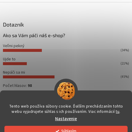
Z
á
p
ä
Dotazník
t
Ako sa Vám páči náš e-shop?
i
e
Veľmi pekný
(34%)
Ujde to
(21%)
Nepáči sa mi
(45%)
Počet hlasov:
98
Tento web používa súbory cookie. Ďalším prechádzaním tohto
webu vyjadrujete súhlas s ich používaním. Viac informácií
tu
.
Vytvoril Shoptet
Nastavenie
Copyright 2026
Dahuakamery.sk
. Všetky práva vyhradené.
Súhlasím