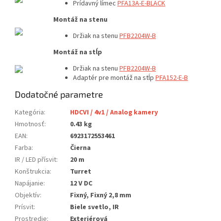
Prídavný límec
PFA13A-E-BLACK
Montáž na stenu
Držiak na stenu
PFB2204W-B
Montáž na stĺp
Držiak na stenu
PFB2204W-B
Adaptér pre montáž na stĺp
PFA152-E-B
Dodatočné parametre
Kategória
:
HDCVI / 4v1 / Analog kamery
Hmotnosť
:
0.43 kg
EAN
:
6923172553461
Farba
:
Čierna
IR / LED přísvit
:
20 m
Konštrukcia
:
Turret
Napájanie
:
12 V DC
Objektív
:
Fixný, Fixný 2,8 mm
Prísvit
:
Biele svetlo, IR
Prostredie
:
Exteriérová