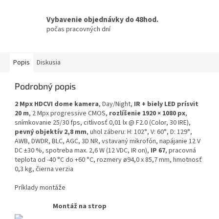
Vybavenie objednávky do 48hod.
počas pracovných dní
Popis
Diskusia
Podrobný popis
2 Mpx HDCVI dome kamera
, Day/Night,
IR + biely LED prísvit
20 m
, 2 Mpx progressive CMOS,
rozlíšenie 1920 × 1080 px
,
snímkovanie 25/30 fps, citlivosť 0,01 lx @ F2.0 (Color, 30 IRE),
pevný objektív 2,8 mm
, uhol záberu: H: 102°, V: 60°, D: 129°,
AWB, DWDR, BLC, AGC, 3D NR, vstavaný mikrofón, napájanie 12 V
DC ±30 %, spotreba max. 2,6 W (12 VDC, IR on),
IP 67
, pracovná
teplota od -40 °C do +60 °C, rozmery ø94,0 x 85,7 mm, hmotnosť
0,3 kg, čierna verzia
Príklady montáže
Montáž na strop