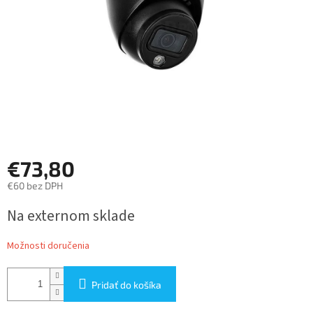
€73,80
€60 bez DPH
Jednotková
Na externom sklade
cena:
Možnosti doručenia
Pridať do košíka