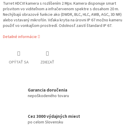
Turret HDCVI kamera s rozlíšením 2 Mpx. Kamera disponuje smart
prísvitom vo viditeľnom a infračervenom spektre s dosahom 20 m.
Nechýbajú obrazové funkcie ako (DWDR, BLC, HLC, AWB, AGC, 3D NR)
alebo vstavaný mikrofón. Vďaka krytia na úrovni IP 67 možno kameru
použiť vo vonkajšom prostredí. Odolnosť zaistí štandard IP 67.
Detailné informácie
OPÝTAŤ SA
ZDIEĽAŤ
Garancia doručenia
nepoškodeného tovaru
Cez 3000 výdajných miest
po celom Slovensku