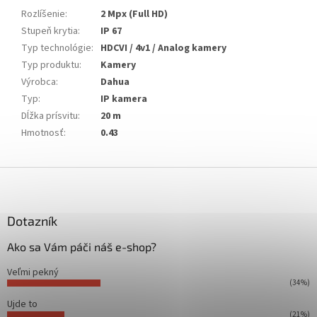
Rozlíšenie
:
2 Mpx (Full HD)
Stupeň krytia
:
IP 67
Typ technológie
:
HDCVI / 4v1 / Analog kamery
Typ produktu
:
Kamery
Výrobca
:
Dahua
Typ
:
IP kamera
Dĺžka prísvitu
:
20 m
Hmotnosť
:
0.43
Z
á
p
ä
Dotazník
t
Ako sa Vám páči náš e-shop?
i
e
Veľmi pekný
(34%)
Ujde to
(21%)