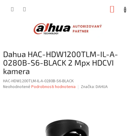
Prejsť
NÁKUP
na
obsah
KOŠÍK
Dahua HAC-HDW1200TLM-IL-A-
0280B-S6-BLACK 2 Mpx HDCVI
kamera
HAC-HDW1200TLM-IL-A-0280B-S6-BLACK
Priemerné
Neohodnotené
Podrobnosti hodnotenia
Značka:
DAHUA
hodnotenie
produktu
je
0,0
z
5
hviezdičiek.