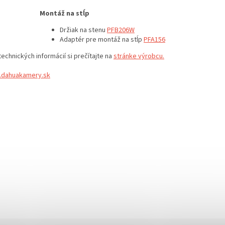
Montáž na stĺp
Držiak na stenu
PFB206W
Adaptér pre montáž na stĺp
PFA156
technických informácií si prečítajte na
stránke výrobcu.
dahuakamery.sk