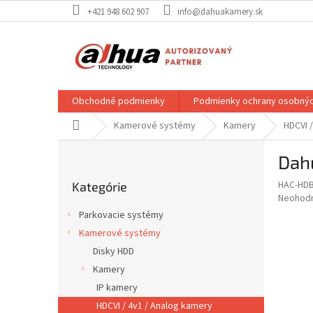
Prejsť
+421 948 602 907
info@dahuakamery.sk
na
obsah
Obchodné podmienky
Podmienky ochrany osobnýc
Domov
Kamerové systémy
Kamery
HDCVI 
B
Dah
o
Preskočiť
č
HAC-HDB
Kategórie
kategórie
n
Priemer
Neohod
ý
hodnote
Parkovacie systémy
p
produkt
Kamerové systémy
je
a
0,0
Disky HDD
n
z
e
Kamery
5
l
IP kamery
hviezdič
HDCVI / 4v1 / Analog kamery