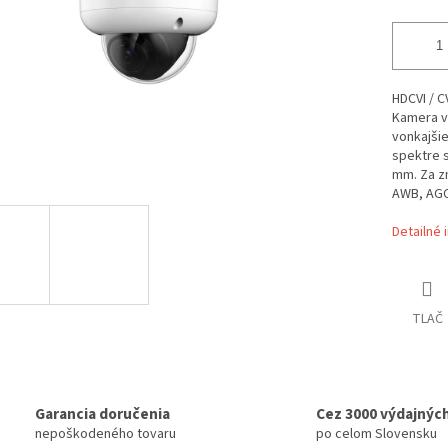
HDCVI / C
Kamera vy
vonkajšie
spektre 
mm. Za zm
AWB, AGC
Detailné 
TLAČ
Garancia doručenia
Cez 3000 výdajnýc
nepoškodeného tovaru
po celom Slovensku