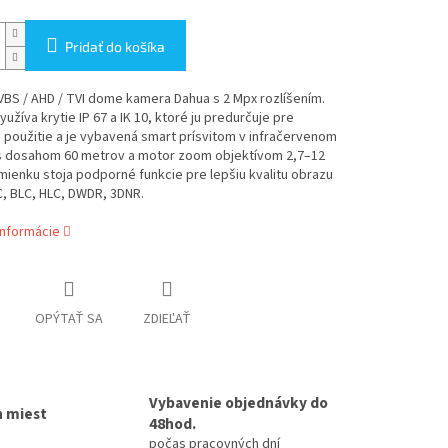
Pridať do košíka
VBS / AHD / TVI dome kamera Dahua s 2 Mpx rozlíšením.
užíva krytie IP 67 a IK 10, ktoré ju predurčuje pre
 použitie a je vybavená smart prísvitom v infračervenom
s dosahom 60 metrov a motor zoom objektívom 2,7–12
ienku stoja podporné funkcie pre lepšiu kvalitu obrazu
, BLC, HLC, DWDR, 3DNR.
informácie
OPÝTAŤ SA
ZDIEĽAŤ
Vybavenie objednávky do
h miest
48hod.
počas pracovných dní