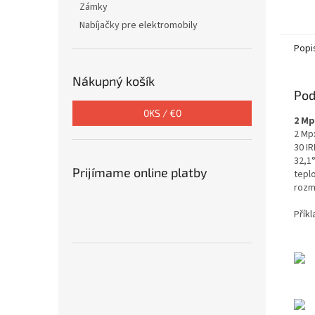
Zámky
Nabíjačky pre elektromobily
Popi
Nákupný košík
Pod
0
KS /
€0
2 Mp
2 Mp
30 IR
32,1
Prijímame online platby
teplo
rozm
Přík