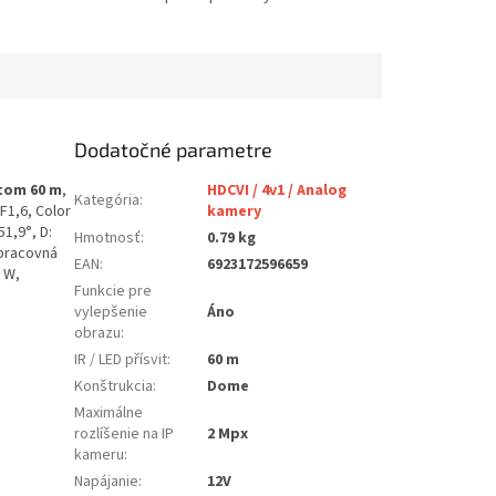
Dodatočné parametre
itom 60 m
,
HDCVI / 4v1 / Analog
Kategória
:
/ F1,6, Color
kamery
51,9°, D:
Hmotnosť
:
0.79 kg
 pracovná
EAN
:
6923172596659
 W,
Funkcie pre
vylepšenie
Áno
obrazu
:
IR / LED přísvit
:
60 m
Konštrukcia
:
Dome
Maximálne
rozlíšenie na IP
2 Mpx
kameru
:
Napájanie
:
12V