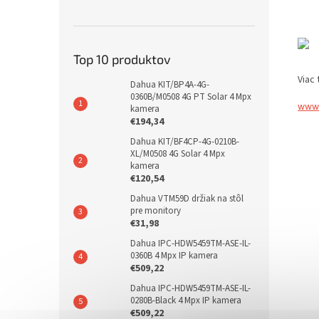
Top 10 produktov
Viac 
Dahua KIT/BP4A-4G-
0360B/M0508 4G PT Solar 4 Mpx
www.
kamera
€194,34
Dahua KIT/BF4CP-4G-0210B-
XL/M0508 4G Solar 4 Mpx
kamera
€120,54
Dahua VTM59D držiak na stôl
pre monitory
€31,98
Dahua IPC-HDW5459TM-ASE-IL-
0360B 4 Mpx IP kamera
€509,22
Dahua IPC-HDW5459TM-ASE-IL-
0280B-Black 4 Mpx IP kamera
€509,22