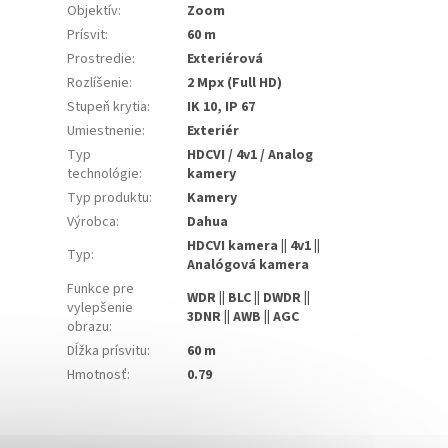
Objektív
:
Zoom
Prísvit
:
60 m
Prostredie
:
Exteriérová
Rozlíšenie
:
2 Mpx (Full HD)
Stupeň krytia
:
IK 10, IP 67
Umiestnenie
:
Exteriér
Typ
HDCVI / 4v1 / Analog
technológie
:
kamery
Typ produktu
:
Kamery
Výrobca
:
Dahua
HDCVI kamera || 4v1 ||
Typ
:
Analógová kamera
Funkce pre
WDR || BLC || DWDR ||
vylepšenie
3DNR || AWB || AGC
obrazu
:
Dĺžka prísvitu
:
60 m
Hmotnosť
:
0.79