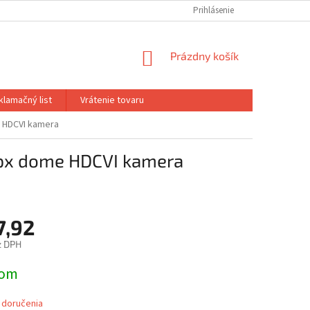
Prihlásenie
NÁKUPNÝ
Prázdny košík
KOŠÍK
klamačný list
Vrátenie tovaru
 HDCVI kamera
x dome HDCVI kamera
7,92
z DPH
ová
dom
 doručenia