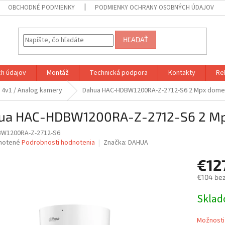
OBCHODNÉ PODMIENKY
PODMIENKY OCHRANY OSOBNÝCH ÚDAJOV
HĽADAŤ
h údajov
Montáž
Technická podpora
Kontakty
Re
/ 4v1 / Analog kamery
Dahua HAC-HDBW1200RA-Z-2712-S6 2 Mpx dome
ua HAC-HDBW1200RA-Z-2712-S6 2 Mp
W1200RA-Z-2712-S6
né
notené
Podrobnosti hodnotenia
Značka:
DAHUA
nie
€12
u
€104 be
Jednotk
Skla
cena:
iek.
Možnosti