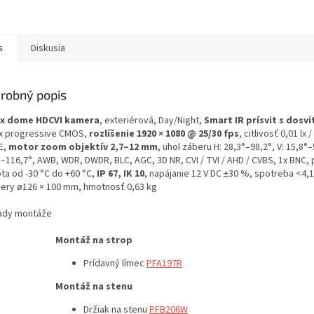
s
Diskusia
robný popis
x dome HDCVI kamera
, exteriérová, Day/Night,
Smart IR prísvit s dosv
x progressive CMOS,
rozlíšenie 1920 × 1080 @ 25/30 fps
, citlivosť 0,01 lx 
E,
motor zoom objektív 2,7–12 mm
, uhol záberu H: 28,3°–98,2°, V: 15,8°–
°–116,7°, AWB, WDR, DWDR, BLC, AGC, 3D NR, CVI / TVI / AHD / CVBS, 1x BNC,
ta od -30 °C do +60 °C,
IP 67, IK 10
, napájanie 12 V DC ±30 %, spotreba <4,1
ery ø126 × 100 mm, hmotnosť 0,63 kg
lady montáže
Montáž na strop
Prídavný límec
PFA197R
Montáž na stenu
Držiak na stenu
PFB206W