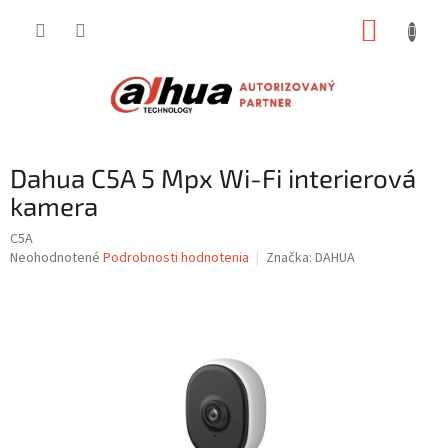
Prejsť
NÁKUP
na
obsah
KOŠÍK
Dahua C5A 5 Mpx Wi-Fi interierová
kamera
C5A
Priemerné
Neohodnotené
Podrobnosti hodnotenia
Značka:
DAHUA
hodnotenie
produktu
je
0,0
z
5
hviezdičiek.