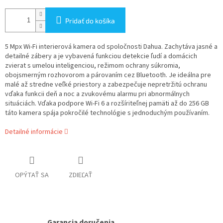
Pridať do košíka
5 Mpx Wi-Fi interierová kamera od spoločnosti Dahua. Zachytáva jasné a
detailné zábery a je vybavená funkciou detekcie ľudí a domácich
zvierat s umelou inteligenciou, režimom ochrany súkromia,
obojsmerným rozhovorom a párovaním cez Bluetooth. Je ideálna pre
malé až stredne veľké priestory a zabezpečuje nepretržitú ochranu
vďaka funkcii deň a noc a zvukovému alarmu pri abnormálnych
situáciách. Vďaka podpore Wi-Fi 6 a rozšíriteľnej pamäti až do 256 GB
táto kamera spája pokročilé technológie s jednoduchým používaním.
Detailné informácie
OPÝTAŤ SA
ZDIEĽAŤ
Garancia doručenia