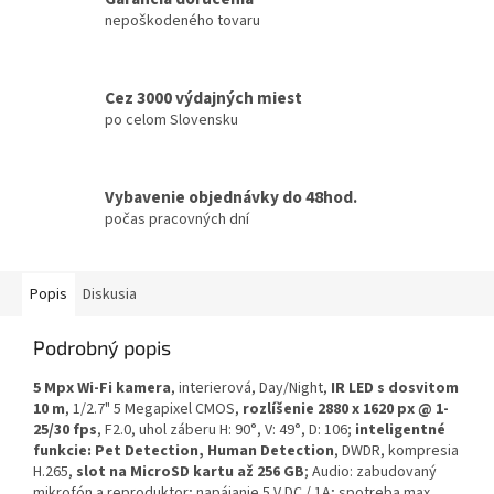
nepoškodeného tovaru
Cez 3000 výdajných miest
po celom Slovensku
Vybavenie objednávky do 48hod.
počas pracovných dní
Popis
Diskusia
Podrobný popis
5 Mpx Wi-Fi kamera
, interierová, Day/Night,
IR LED s dosvitom
10 m
, 1/2.7" 5 Megapixel CMOS,
rozlíšenie 2880 x 1620 px @ 1-
25/30 fps
, F2.0, uhol záberu H: 90°, V: 49°, D: 106;
inteligentné
funkcie: Pet Detection, Human Detection
, DWDR, kompresia
H.265,
slot na MicroSD kartu až 256 GB
; Audio: zabudovaný
mikrofón a reproduktor; napájanie 5 V DC / 1A; spotreba max.