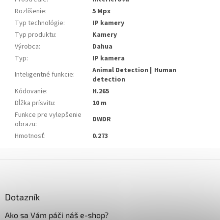
Rozlíšenie
:
5 Mpx
Typ technológie
:
IP kamery
Typ produktu
:
Kamery
Výrobca
:
Dahua
Typ
:
IP kamera
Animal Detection || Human
Inteligentné funkcie
:
detection
Kódovanie
:
H.265
Dĺžka prísvitu
:
10 m
Funkce pre vylepšenie
DWDR
obrazu
:
Hmotnosť
:
0.273
Z
á
p
ä
Dotazník
t
Ako sa Vám páči náš e-shop?
i