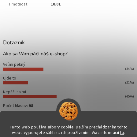
Hmotnosť
:
10.01
Z
á
p
ä
Dotazník
t
Ako sa Vám páči náš e-shop?
i
e
Veľmi pekný
(34%)
Ujde to
(21%)
Nepáči sa mi
(45%)
Počet hlasov:
98
Tento web používa súbory cookie. Ďalším prechádzaním tohto
webu vyjadrujete súhlas s ich používaním. Viac informácií
tu
.
Vytvoril Shoptet