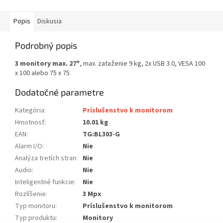
Popis
Diskusia
Podrobný popis
3 monitory max. 27"
, max. zataženie 9 kg, 2x USB 3.0, VESA 100
x 100 alebo 75 x 75
Dodatočné parametre
Kategória
:
Príslušenstvo k monitorom
Hmotnosť
:
10.01 kg
EAN
:
TG:BL303-G
Alarm I/O
:
Nie
Analýza tretích stran
:
Nie
Audio
:
Nie
Inteligentné funkcie
:
Nie
Rozlíšenie
:
3 Mpx
Typ monitoru
:
Príslušenstvo k monitorom
Typ produktu
:
Monitory