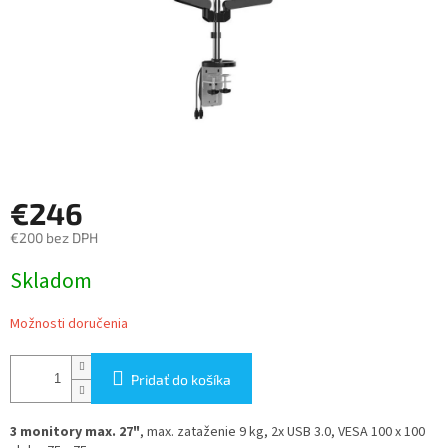
€246
€200 bez DPH
Jednotková
Skladom
cena:
Možnosti doručenia
Pridať do košíka
3 monitory max. 27"
, max. zataženie 9 kg, 2x USB 3.0, VESA 100 x 100