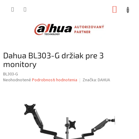
Prejsť
NÁKUP
na
obsah
KOŠÍK
Dahua BL303-G držiak pre 3
monitory
BL303-G
Priemerné
Neohodnotené
Podrobnosti hodnotenia
Značka:
DAHUA
hodnotenie
produktu
je
0,0
z
5
hviezdičiek.