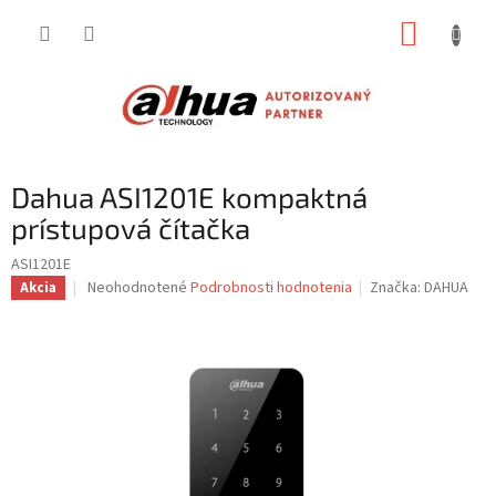
Prejsť
NÁKUP
na
obsah
KOŠÍK
Dahua ASI1201E kompaktná
prístupová čítačka
ASI1201E
Priemerné
Neohodnotené
Podrobnosti hodnotenia
Značka:
DAHUA
Akcia
hodnotenie
produktu
je
0,0
z
5
hviezdičiek.