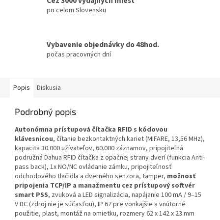
Cez 3000 výdajných miest
po celom Slovensku
Vybavenie objednávky do 48hod.
počas pracovných dní
Popis
Diskusia
Podrobný popis
Autonómna prístupová čítačka RFID s kódovou
klávesnicou
, čítanie bezkontaktných kariet (MIFARE, 13,56 MHz),
kapacita 30.000 užívateľov, 60.000 záznamov, pripojiteľná
podružná Dahua RFID čítačka z opačnej strany dverí (funkcia Anti-
pass back), 1x NO/NC ovládanie zámku, pripojiteľnosť
odchodového tlačidla a dverného senzora, tamper,
možnosť
pripojenia TCP/IP a manažmentu cez prístupový softvér
smart PSS
, zvuková a LED signalizácia, napájanie 100 mA / 9–15
V DC (zdroj nie je súčasťou), IP 67 pre vonkajšie a vnútorné
použitie, plast, montáž na omietku, rozmery 62 x 142 x 23 mm