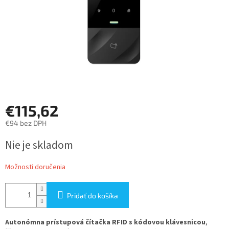
€115,62
€94 bez DPH
Jednotková
Nie je skladom
cena:
Možnosti doručenia
Pridať do košíka
Autonómna prístupová čítačka RFID s kódovou klávesnicou
,