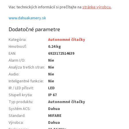
Viac technických informácií si prečítajte na
stránke výrobcu.
www.dahuakamery.sk
Dodatočné parametre
Kategória
:
Autonomné čítačky
Hmotnosť
:
0.24 kg
EAN
:
6923172514639
Alarm I/O
:
Nie
Analýza tretích stran
:
Nie
Audio
:
Nie
Inteligentné funkcie
:
Nie
IR / LED přísvit
:
LED
Stupeň krytia
:
IP 67
Typ produktu
:
Autonomné čítačky
Systém ACS
:
Dahua
Standard
:
MIFARE
Výrobca
:
Dahua