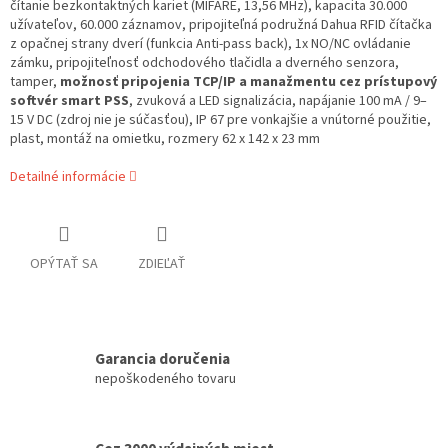
čítanie bezkontaktných kariet (MIFARE, 13,56 MHz), kapacita 30.000
užívateľov, 60.000 záznamov, pripojiteľná podružná Dahua RFID čítačka
z opačnej strany dverí (funkcia Anti-pass back), 1x NO/NC ovládanie
zámku, pripojiteľnosť odchodového tlačidla a dverného senzora,
tamper,
možnosť pripojenia TCP/IP a manažmentu cez prístupový
softvér smart PSS
, zvuková a LED signalizácia, napájanie 100 mA / 9–
15 V DC (zdroj nie je súčasťou), IP 67 pre vonkajšie a vnútorné použitie,
plast, montáž na omietku, rozmery 62 x 142 x 23 mm
Detailné informácie
OPÝTAŤ SA
ZDIEĽAŤ
Garancia doručenia
nepoškodeného tovaru