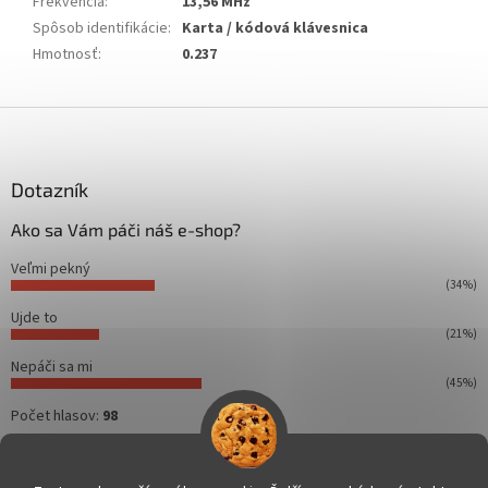
Frekvencia
:
13,56 MHz
Spôsob identifikácie
:
Karta / kódová klávesnica
Hmotnosť
:
0.237
Z
á
p
ä
Dotazník
t
Ako sa Vám páči náš e-shop?
i
e
Veľmi pekný
(34%)
Ujde to
(21%)
Nepáči sa mi
(45%)
Počet hlasov:
98