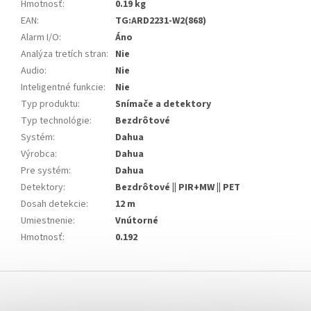
Hmotnosť
:
0.19 kg
EAN
:
TG:ARD2231-W2(868)
Alarm I/O
:
Áno
Analýza tretích stran
:
Nie
Audio
:
Nie
Inteligentné funkcie
:
Nie
Typ produktu
:
Snímače a detektory
Typ technológie
:
Bezdrôtové
Systém
:
Dahua
Výrobca
:
Dahua
Pre systém
:
Dahua
Detektory
:
Bezdrôtové || PIR+MW || PET
Dosah detekcie
:
12 m
Umiestnenie
:
Vnútorné
Hmotnosť
:
0.192
Z
á
p