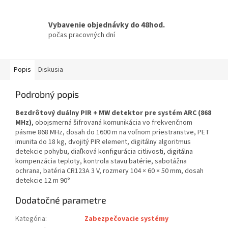
Vybavenie objednávky do 48hod.
počas pracovných dní
Popis
Diskusia
Podrobný popis
Bezdrôtový duálny PIR + MW detektor pre systém ARC (868
MHz)
, obojsmerná šifrovaná komunikácia vo frekvenčnom
pásme 868 MHz, dosah do 1600 m na voľnom priestranstve, PET
imunita do 18 kg, dvojitý PIR element, digitálny algoritmus
detekcie pohybu, diaľková konfigurácia citlivosti, digitálna
kompenzácia teploty, kontrola stavu batérie, sabotážna
ochrana, batéria CR123A 3 V, rozmery 104 × 60 × 50 mm, dosah
detekcie 12 m 90°
Dodatočné parametre
Kategória
:
Zabezpečovacie systémy